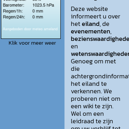
Deze website
informeert u over
het
eiland
, de
evenementen
,
bezienswaardighed
Klik voor meer weer
en
wetenswaardighede
Genoeg om met
die
achtergrondinforma
het eiland te
verkennen. We
proberen niet om
een wiki te zijn.
Wel om een
leidraad te zijn
om uw verblijf tot