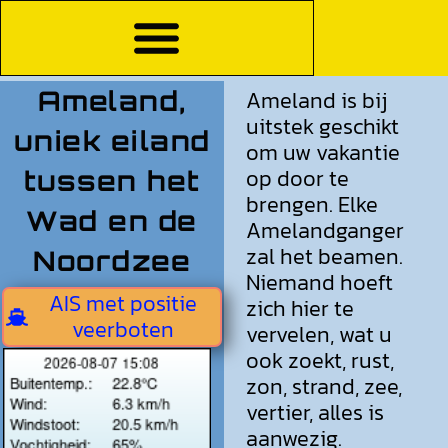
Ameland,
Ameland is bij
uitstek geschikt
uniek eiland
om uw vakantie
op door te
tussen het
brengen. Elke
Wad en de
Amelandganger
zal het beamen.
Noordzee
Niemand hoeft
AIS met positie
zich hier te
veerboten
vervelen, wat u
ook zoekt, rust,
zon, strand, zee,
vertier, alles is
aanwezig.