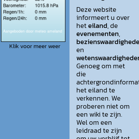
Deze website
informeert u over
het
eiland
, de
evenementen
,
bezienswaardighed
Klik voor meer weer
en
wetenswaardighede
Genoeg om met
die
achtergrondinforma
het eiland te
verkennen. We
proberen niet om
een wiki te zijn.
Wel om een
leidraad te zijn
om uw verblijf tot