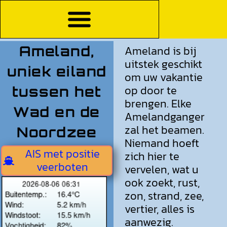
Ameland,
Ameland is bij
uitstek geschikt
uniek eiland
om uw vakantie
op door te
tussen het
brengen. Elke
Wad en de
Amelandganger
zal het beamen.
Noordzee
Niemand hoeft
AIS met positie
zich hier te
veerboten
vervelen, wat u
ook zoekt, rust,
zon, strand, zee,
vertier, alles is
aanwezig.